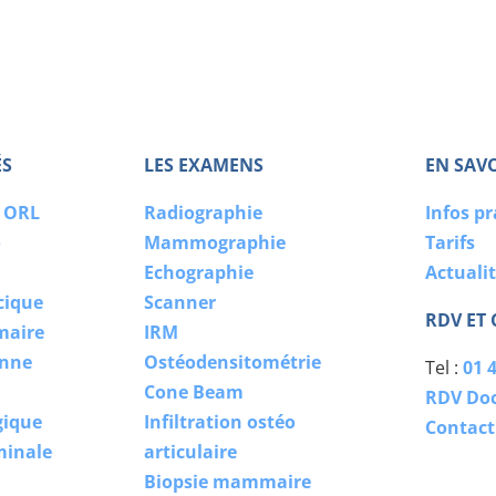
ÉS
LES EXAMENS
EN SAV
o ORL
Radiographie
Infos p
o
Mammographie
Tarifs
Echographie
Actuali
cique
Scanner
RDV ET
maire
IRM
enne
Ostéodensitométrie
Tel :
01 4
Cone Beam
RDV Doc
gique
Infiltration ostéo
Contact
minale
articulaire
Biopsie mammaire