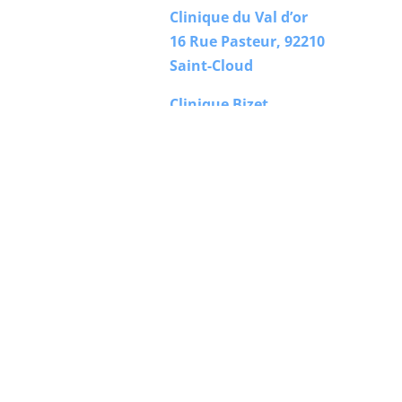
Clinique du Val d’or
16 Rue Pasteur, 92210
Saint-Cloud
Clinique Bizet
23 Rue Georges Bizet,
75116 Paris
Centre Hospitalier de
Stell
1 Rue Charles Drot,
92500 Rueil-Malmaison