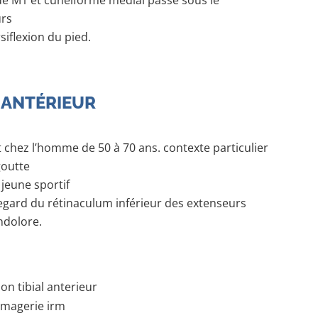
r de M1 et cunéiforme médial passe sous le
urs
siflexion du pied.
 ANTÉRIEUR
 chez l’homme de 50 à 70 ans. contexte particulier
goutte
jeune sportif
 regard du rétinaculum inférieur des extenseurs
indolore.