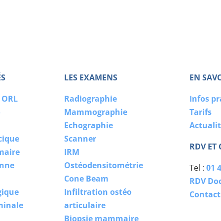
ÉS
LES EXAMENS
EN SAV
o ORL
Radiographie
Infos p
o
Mammographie
Tarifs
Echographie
Actuali
cique
Scanner
RDV ET
maire
IRM
enne
Ostéodensitométrie
Tel :
01 4
Cone Beam
RDV Doc
gique
Infiltration ostéo
Contact
minale
articulaire
Biopsie mammaire