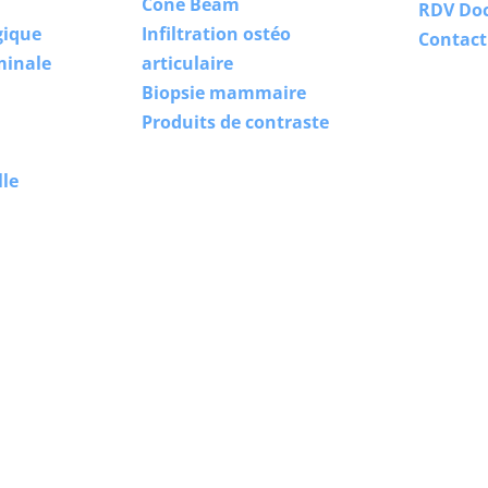
Cone Beam
RDV Doc
gique
Infiltration ostéo
Contact
minale
articulaire
Biopsie mammaire
Produits de contraste
lle