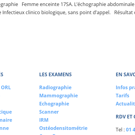
hographie Femme enceinte 17SA. L’échographie abdominale
nfectieux clinico biologique, sans point d’appel. Résultat
ÉS
LES EXAMENS
EN SAV
o ORL
Radiographie
Infos p
o
Mammographie
Tarifs
Echographie
Actuali
cique
Scanner
RDV ET
maire
IRM
enne
Ostéodensitométrie
Tel :
01 4